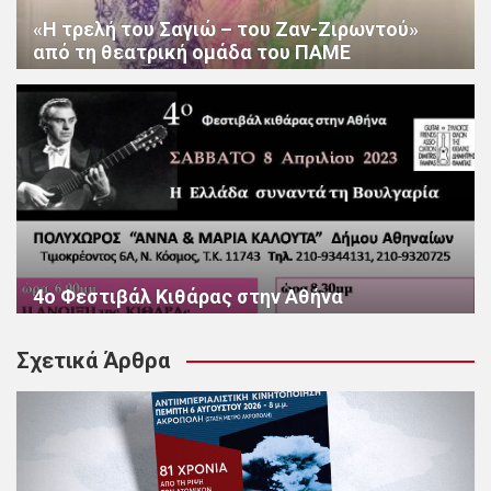
«Η τρελή του Σαγιώ – του Ζαν-Ζιρωντού»
από τη θεατρική ομάδα του ΠΑΜΕ
4ο Φεστιβάλ Κιθάρας στην Αθήνα
Σχετικά Άρθρα