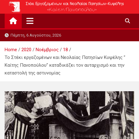
Skip
to
content
Πέμπτη, 6 Αυγούστου, 2026
Home
2020
Νοέμβριος
18
Το Στέκι εργαζομένων και Νεολαίας Πατησίων Κυψέλης ”
Καίτης Πανοπούλου” καταδικάζει τον αυταρχισμό και την
καταστολή της αστυνομίας