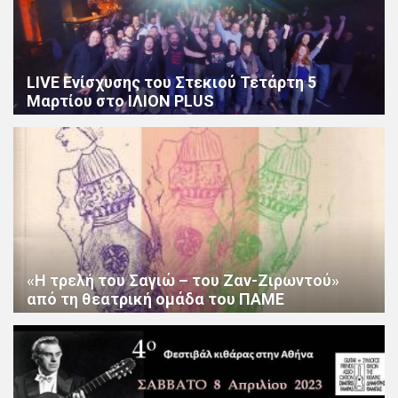
LIVE Ενίσχυσης του Στεκιού Τετάρτη 5
Μαρτίου στο ΙΛΙΟΝ PLUS
«Η τρελή του Σαγιώ – του Ζαν-Ζιρωντού»
από τη θεατρική ομάδα του ΠΑΜΕ