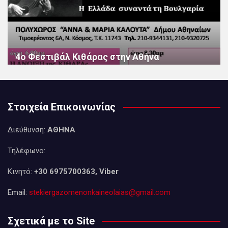
4ο Φεστιβάλ Κιθάρας στην Αθήνα
Στοιχεία Επικοινωνίας
Διεύθυνση:
ΑΘΗΝΑ
Τηλέφωνο:
Κινητό:
+30 6975700363, Viber
Email:
stekiergazomenonkaineolaias@gmail.com
Σχετικά με το Site