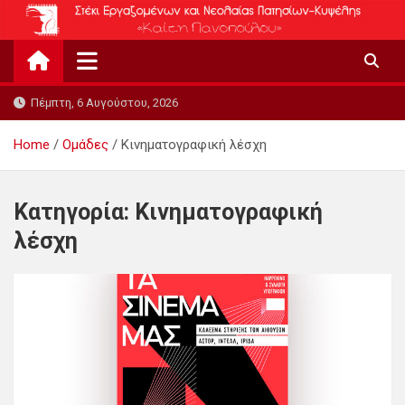
Skip
to
content
Πέμπτη, 6 Αυγούστου, 2026
Home
Ομάδες
Κινηματογραφική λέσχη
Κατηγορία:
Κινηματογραφική
λέσχη