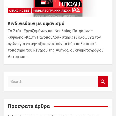
ΑΝΑΚΟΙΝΏΣΕΙΣ
ΚΙΝΗΜΑΤΟΓΡΑΦΙΚΉ ΛΈΣΧΗ
Κινδυνεύουν με αφανισμό
Το Στέκι Εργαζομένων και Νεολαίας Πατησίων –
Κυψέλης «Καίτη Πανοπούλου» στηρίζει ολόψυχα τον
αγώνα για να μην εξαφανιστούν τα δύο πολιτιστικά
τοπόσημα του κέντρου της Αθήνας, οι κινηματογράφοι
Αστορ και…
S
e
a
r
c
Πρόσφατα άρθρα
h