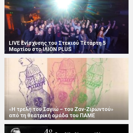
LIVE Ενίσχυσης του Στεκιού Τετάρτη 5
Μαρτίου στο ΙΛΙΟΝ PLUS
«Η τρελή του Σαγιώ – του Ζαν-Ζιρωντού»
από τη θεατρική ομάδα του ΠΑΜΕ