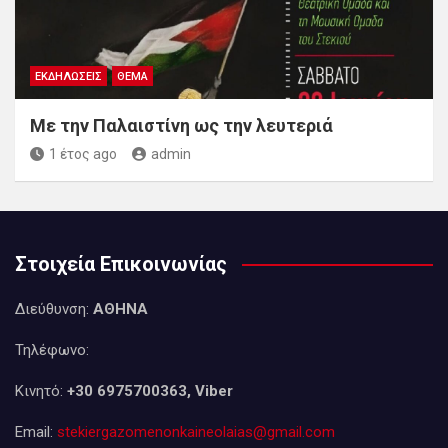
ΕΚΔΗΛΏΣΕΙΣ
ΘΈΜΑ
Με την Παλαιστίνη ως την λευτεριά
1 έτος ago
admin
Στοιχεία Επικοινωνίας
Διεύθυνση:
ΑΘΗΝΑ
Τηλέφωνο:
Κινητό:
+30 6975700363, Viber
Email:
stekiergazomenonkaineolaias@gmail.com