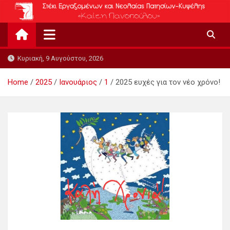
Skip
to
content
Κυριακή, 9 Αυγούστου, 2026
Home
2025
Ιανουάριος
1
2025 ευχές για τον νέο χρόνο!