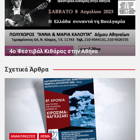
4ο Φεστιβάλ Κιθάρας στην Αθήνα
Σχετικά Άρθρα
ΑΝΑΚΟΙΝΏΣΕΙΣ
ΘΈΜΑ